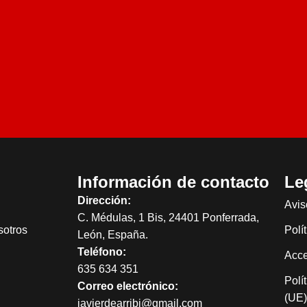
Información de contacto
Le
Dirección:
Avis
C. Médulas, 1 Bis, 24401 Ponferrada,
sotros
Polí
León, España.
Teléfono:
Acce
635 634 351
Polí
Correo electrónico:
(UE
javierdearribi@gmail.com